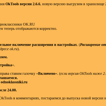
ения
OkTools версии 2.6.6
, новую версию выгрузим в хранилище
 одноклассники OK.RU
ен теперь отображаются корректно.
тельное включение расширения в настройках
. (
Расширение о
ресе ok.ru
).
зом.
тройка
«.
права ставим галочку «
Включено
«. (
если версия OkTools ниже 
глашаемся.
и
odnoklassniki.ru
сле 24.00.
kTools в комментариях, постараемся до выпуска новой версии и