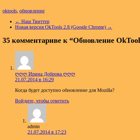
oktools
,
обновление
←
Наш Твиттер
Новая версия OkTools 2.8 (Google Chrome)
→
35 комментариве к “
Обновление OkTool
ღღღ Ирина Доброва ღღღ
21.07.2014 в 16:29
Когда будет доступно обновление для Mozilla?
Войдите, чтобы ответить
admin
21.07.2014 в 17:23