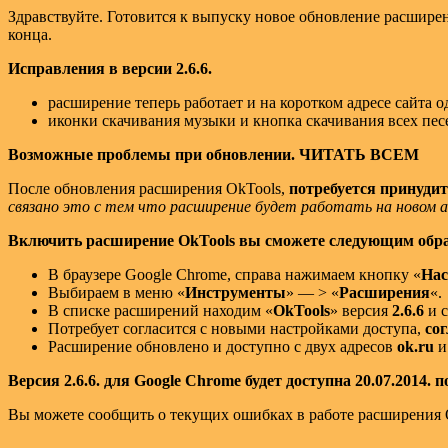
Здравствуйте. Готовится к выпуску новое обновление расшир
конца.
Исправления в версии 2.6.6.
расширение теперь работает и на коротком адресе сайта
иконки скачивания музыки и кнопка скачивания всех пес
Возможные проблемы при обновлении. ЧИТАТЬ ВСЕМ
После обновления расширения OkTools,
потребуется принуди
связано это с тем что расширение будет работать на новом ад
Включить расширение OkTools вы сможете следующим обра
В браузере Google Chrome, справа нажимаем кнопку «
Нас
Выбираем в меню «
Инструменты
» — > «
Расширения
«.
В списке расширений находим «
OkTools
» версия
2.6.6
и с
Потребует согласится с новыми настройками доступа,
со
Расширение обновлено и доступно с двух адресов
ok.ru
Версия 2.6.6. для Google Chrome будет доступна 20.07.2014. по
Вы можете сообщить о текущих ошибках в работе расширения O