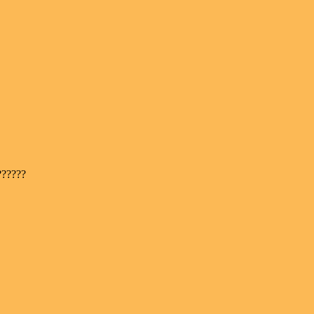
??????