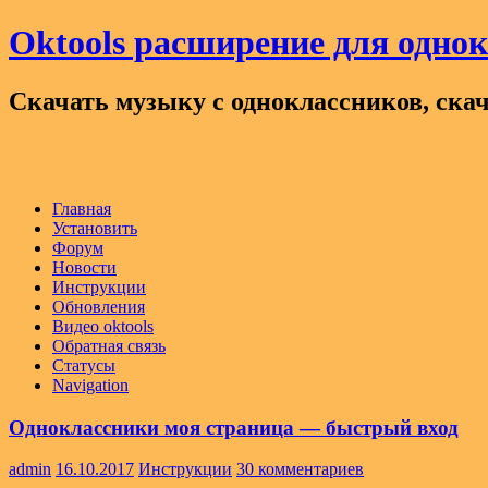
Oktools расширение для одно
Скачать музыку с одноклассников, скач
Главная
Установить
Форум
Новости
Инструкции
Обновления
Видео oktools
Обратная связь
Статусы
Navigation
Одноклассники моя страница — быстрый вход
admin
16.10.2017
Инструкции
30 комментариев