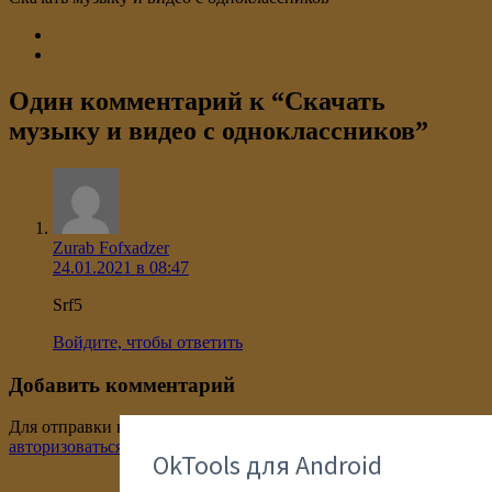
Один комментарий к “
Скачать
музыку и видео с одноклассников
”
Zurab Fofxadzer
24.01.2021 в 08:47
Srf5
Войдите, чтобы ответить
Добавить комментарий
Для отправки комментария вам необходимо
авторизоваться
.
OkTools для Android