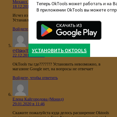
Михаил Шалимов
Теперь OkTools может работать и на В
18.12.2019 в 00:09
В приложении OkTools вы можете отпр
Исчез из одноклассников и из магазина .
Устанавливать нечего .
Войдите, чтобы ответить
УСТАНОВИТЬ OKTOOLS
ღПթoςŦo ΔթyʒьЯღ
22.12.2019 в 11:15
OkTools ты где??????? Установить невозможно, в
магазине Google нет, на вопросы не отвечает
Войдите, чтобы ответить
Елена Кайгородова (Монид)
29.01.2020 в 11:46
Скажите пожалуйста куда делось расширение Oktools