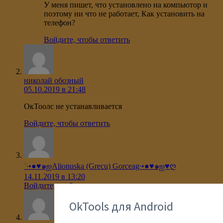
У меня пишет, что установлено на компьютор и
поэтому ни что не работает, Как установить на
телефон?
Войдите, чтобы ответить
николай обозный
05.10.2019 в 21:48
ОкТоолс не устанавливается
Войдите, чтобы ответить
˙·•●♥๑ஐΑlionuska (Grecu) Gorceag·•●♥๑ஐ♥ღ
14.11.2019 в 13:20
Войдите, чтобы ответить
OkTools для Android