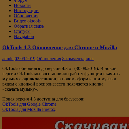
Форум
Новости
Инструкции
Обновления
Видео oktools
Обратная связь
Статусы
Navigation
OkTools 4.3 Обновление для Chrome и Mozilla
admin
02.09.2019
Обновления
8 комментариев
OkTools обновился до версии 4.3 от (30.08.2019). В новой
версии OkTools мы восстановили работу функции
скачать
музыку с одноклассников
, в новом оформлении музыки
рядом с кнопкой воспроизвести появляется кнопка
«скачать музыку».
Новая версия 4.3 доступна для браузеров:
OkTools для Google Chrome
OkTools для Mozilla Firefox
.