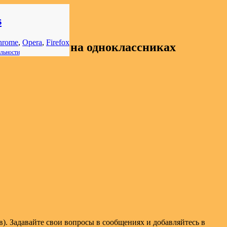
s
hrome
,
Opera
,
Firefox
тные подарки на одноклассниках
льности
Задавайте свои вопросы в сообщениях и добавляйтесь в