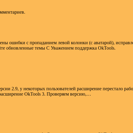
омментариев.
лены ошибки с пропаданием левой колонки (с аватарой), исправ
уйте обновленные темы С Уважением поддержка OkTools.
сии 2.9, у некоторых пользователей расширение перестало работа
м расширение OkTools 3. Проверяем версию,…