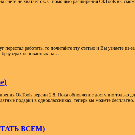
 на счете не хватает ok. С помощью расширения OkTools вы смо
руг перестал работать, то почитайте эту статью и Вы узнаете из
 в браузерах основанных на…
e)
ирения OkTools версии 2.8. Пока обновление доступно только дл
есплатные подарки в одноклассниках, теперь вы можете бесплатн
(ЧИТАТЬ ВСЕМ)