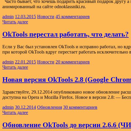
Часто бывает, что хочешь подарить красивый подарок другу а
анимированный на сайте odnoklassniki.ru.
admin
12.03.2015
Новости
45 комментариев
Читать далее
OkTools перестал работать, что делать?
Если у Вас был установлен OkTools и исправно работал, но вд
при которой OkTools вдруг перестает работать исключительно
admin
22.01.2015
Новости
20 комментариев
Читать далее
Новая версия OkTools 2.8 (Google Chrom
Здравствуйте, 29.12.2014 опубликовано новое обновление расш
доступна на Opera и Mozilla Firefox. Новое в версии 2.8: — Б
admin
30.12.2014
Обновления
30 комментариев
Читать далее
Обновление OkTools до версии 2.6.6 